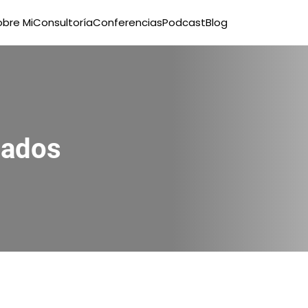
obre Mi
Consultoría
Conferencias
Podcast
Blog
iados