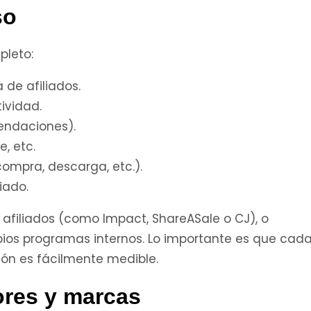
so
pleto:
 de afiliados.
ividad.
mendaciones).
, etc.
compra, descarga, etc.).
iado.
afiliados (como Impact, ShareASale o CJ), o
ios programas internos. Lo importante es que cad
ón es fácilmente medible.
ores y marcas