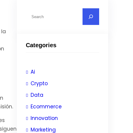
 la
Categories
on
Ai
Crypto
Data
en
Ecommerce
sión.
Innovation
es
nsiguen
Marketing