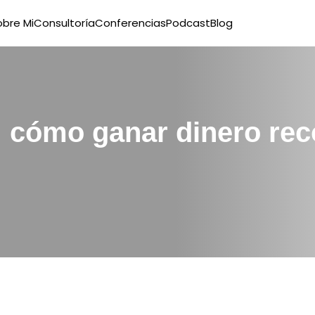
obre Mi
Consultoría
Conferencias
Podcast
Blog
s: cómo ganar dinero r