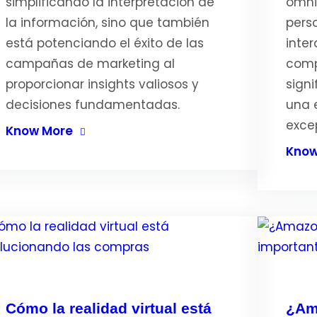
simplificando la interpretación de
omni
la información, sino que también
pers
está potenciando el éxito de las
inte
campañas de marketing al
comp
proporcionar insights valiosos y
sign
decisiones fundamentadas.
una 
exce
Know More
Know
Cómo la realidad virtual está
¿Am